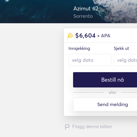
Azimut 62
Sorrento
$
6,604
+ APA
Innsjekking
Sjekk ut
Bestill nå
eller
Send melding
Flagg denne båten