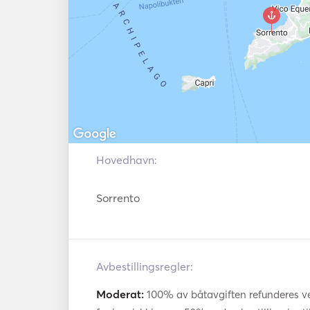
brannslukkingssystem
equally impressive, featuring stylish cabins,
comfortable lounges for relaxation. Wheth
event, enjoying a romantic day out, or sp
friends, the yacht provides an unparalleled ex
With the attentive crew catering to your 
meals, offering refreshing cocktails, and ens
—you can fully immerse yourself in the l
combination of the Azimut 62 Sport’s advan
coastline, and the exclusive atmosphere o
Hovedhavn:
lifetime experience on the water. 
Sorrento
Avbestillingsregler:
Moderat:
100% av båtavgiften refunderes ved