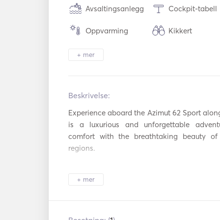
Avsaltingsanlegg
Cockpit-tabell
Oppvarming
Kikkert
Sikkerhetssystem
Dusj på dekk
+ mer
Fakkellys
Høyttalere på 
Beskrivelse:   
Kjøleskap
Mikrobølgeovn
Experience aboard the Azimut 62 Sport along
Bestikk / glass /
Ismaskin
servise
is a luxurious and unforgettable adventu
comfort with the breathtaking beauty of 
Cocktailbar
Brødrister
regions. 

Kaffetrakter
TV
The Azimut 62 Sport is a stunning yacht, offe
+ mer
performance. With its sleek lines, spacious
Aux-tilkobling
USB-tilkobling
the yacht provides an ideal setting fo
exploration. The experience begins as you
DVD-spiller
Tørketrommel
professional crew dedicated to ensuring a