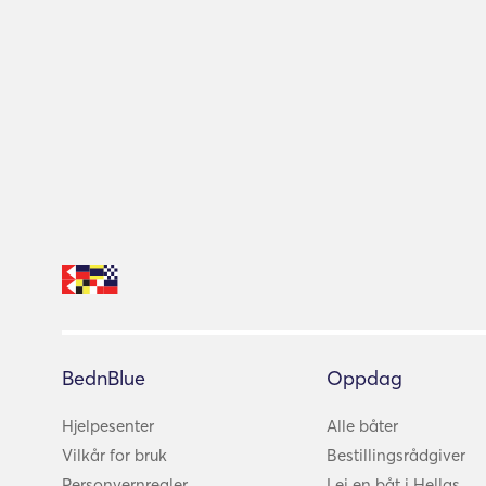
BednBlue
Oppdag
Hjelpesenter
Alle båter
Vilkår for bruk
Bestillingsrådgiver
Personvernregler
Lei en båt i Hellas