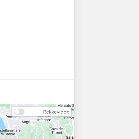
r
Strømomformer
eated to a panoramic view of 
Kitesurfing
al-clear waters. As the yacht 
Knebrett
pass picturesque towns like 
 its own unique charm. The 
Baugpropell
rraced hillsides, creates a 
Veiledninger og
kart
ith a visit to the island of 
r
Navigasjonssystem
s rugged beauty and luxurious 
on. Sail around the island, 
n
Værstasjon
ions and the enchanting Blue 
ne coves for a swim in the 
or
VHF
Rekkevidde
Fish Finder
joy spacious outdoor seating 
 in the views. The interior is 