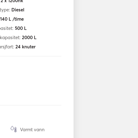
:
2 x 1200hk
ftype:
Diesel
140
L /time
asitet:
500
L
fkapasitet:
2000
L
sjfart:
24
knuter
Varmt vann