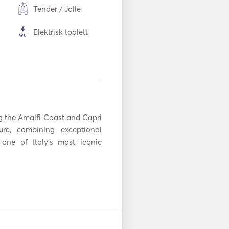
Tender / Jolle
Elektrisk toalett
Soltelt
dekk
Fryser
Ovn
 the Amalfi Coast and Capri 
BBQ
re, combining exceptional 
one of Italy's most iconic 
Kokeplater
WiFi
ring a blend of elegance and 
 deck, and modern amenities, 
Mp3-spiller / radio
/ CD
r a day of relaxation and 
 step aboard, greeted by a 
Hårføner
 personalized and seamless 