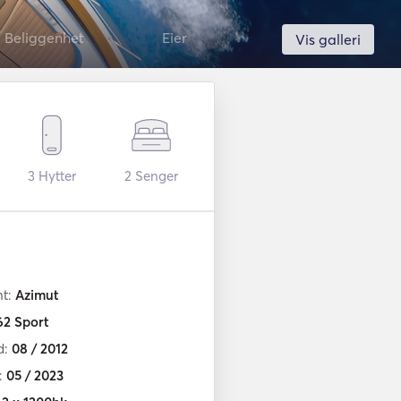
Beliggenhet
Eier
Vis galleri
3
Hytter
2
Senger
nt:
Azimut
62 Sport
d:
08 / 2012
n:
05 / 2023