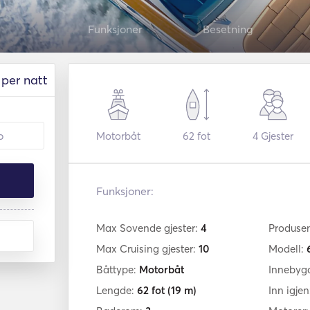
Funksjoner
Besetning
per natt
Motorbåt
62 fot
4
Gjester
Funksjoner:
Max Sovende gjester:
4
Produse
Max Cruising gjester:
10
Modell:
Båttype:
Motorbåt
Innebyg
Lengde:
62 fot
(19 m)
Inn igje