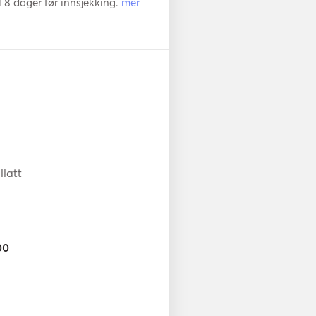
l 8 dager før innsjekking.
mer
llatt
00