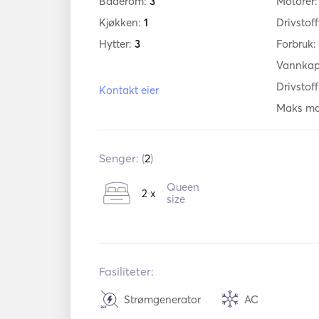
Baderom:
3
Motorer
Kjøkken:
1
Drivstof
Hytter:
3
Forbruk:
Vannkap
Drivstof
Kontakt eier
Maks mar
Senger: (
2
)
Queen
2 x
size
Fasiliteter:
Strømgenerator
AC