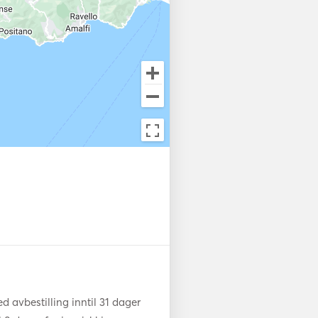
 a fully-equipped galley, and 
er you're hosting a private 
ending time with family and 
perience. 

every need—serving gourmet 
uring your safety and comfort
uxury of the journey. The 
ced design, the spectacular 
f Capri creates a once-in-a-
 avbestilling inntil 31 dager