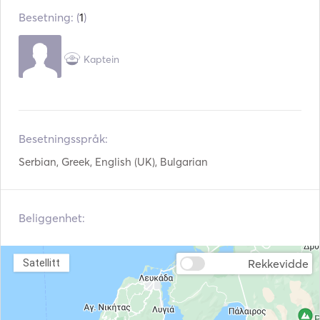
Besetning: (
1
)
Elektrisk toalett
Sikkerhetssystem
Kjøleskap
Mikrobølgeovn
Kaptein
Bestikk / glass / servise
Kaffetrakter
Kokeplater
TV
Besetningsspråk:
WiFi
Aux-tilkobling
Serbian, Greek, English (UK), Bulgarian
Hårføner
Snorkling utstyr
Padlebrett
Seabob
Beliggenhet:
Speargun
Fendere
Rekkevidde
Satellitt
Håndholdte
Veiledninger og kart
brannslukkere
Redningsvester
Navigasjonssystem