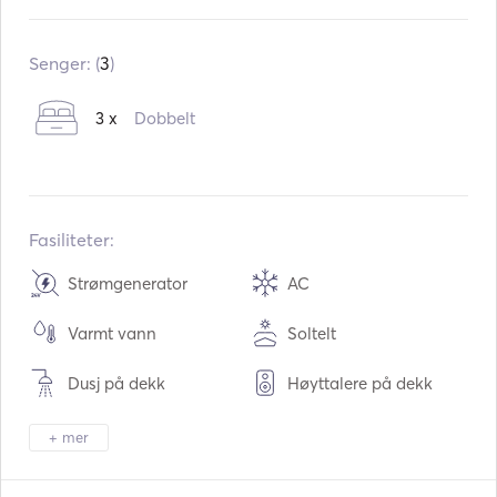
Innebygd:
01 / 1999
Inn igjen:
01 / 2020
Senger: (
3
)
Motorer:
2 x 840hk
3 x
Dobbelt
Drivstofftype:
Diesel
Forbruk:
100
L /time
Vannkapasitet:
300
L
Drivstoffkapasitet:
1000
L
Fasiliteter:
Strømgenerator
AC
Varmt vann
Soltelt
Dusj på dekk
Høyttalere på dekk
Cockpit-tabell
Tender / Jolle
+ mer
Kikkert
Fakkellys