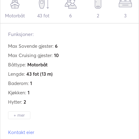
Motorbåt
43 fot
6
2
3
Funksjoner:
Max Sovende gjester:
6
Max Cruising gjester:
10
Båttype:
Motorbåt
Lengde:
43 fot
(13 m)
Baderom:
1
Kjøkken:
1
Hytter:
2
+ mer
Produsent:
Sunseeker
Kontakt eier
Modell:
Portofino 40