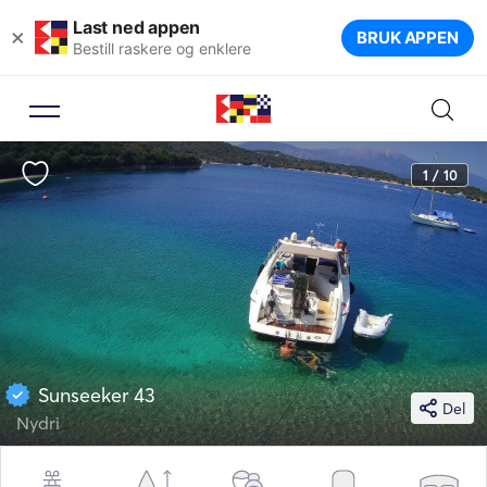
Last ned appen
×
BRUK APPEN
Bestill raskere og enklere
1 / 10
Sunseeker 43
Del
Nydri