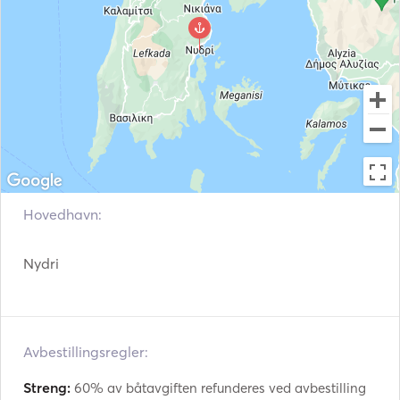
VHF
Elektriske vinsjer
Hovedhavn:
Nydri
Avbestillingsregler:
Streng:
60% av båtavgiften refunderes ved avbestilling