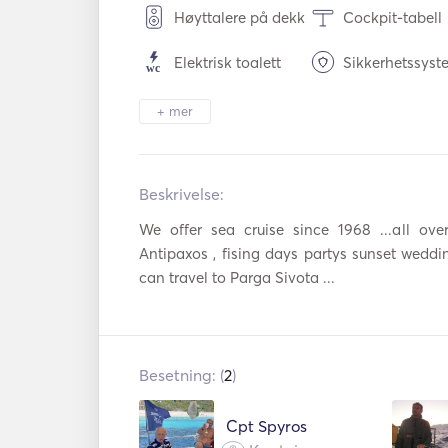
Høyttalere på dekk
Cockpit-tabell
Elektrisk toalett
Sikkerhetssyst
Bestikk / glass 
Kjøleskap
+ mer
servise
Ismaskin
TV
Beskrivelse:   
Solcellepaneler
Strømomforme
We offer sea cruise since 1968 ...all ove
Robåt
Surfebrett
Antipaxos , fising days partys sunset weddin
can travel to Parga Sivota ...
Automatisk
Autopilot
brannslukkingssystem
Elektrisk anker
Nødbluss
Besetning: (
2
)
Håndholdte
Redningsveste
brannslukkere
Cpt Spyros
Værstasjon
Utenbordsmot