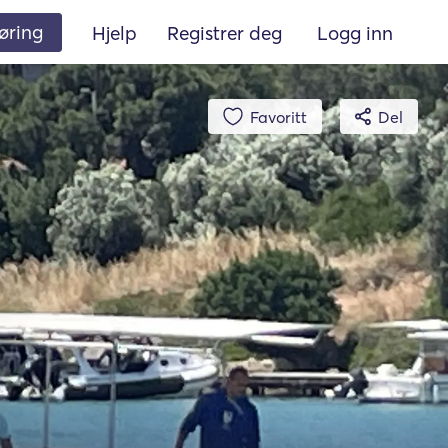
øring
Hjelp
Registrer deg
Logg inn
Favoritt
Del