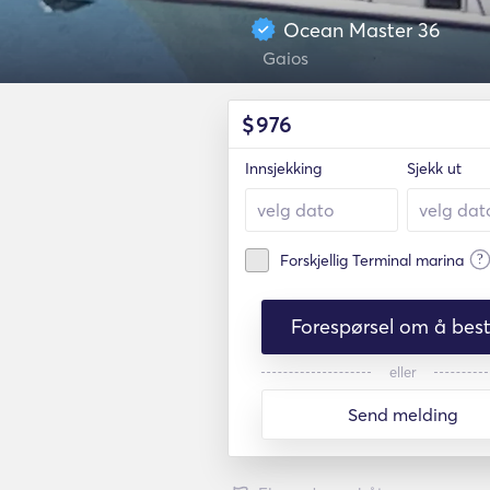
Ocean Master 36
Gaios
$
976
Innsjekking
Sjekk ut
?
Forskjellig Terminal marina
Forespørsel om å besti
eller
Send melding