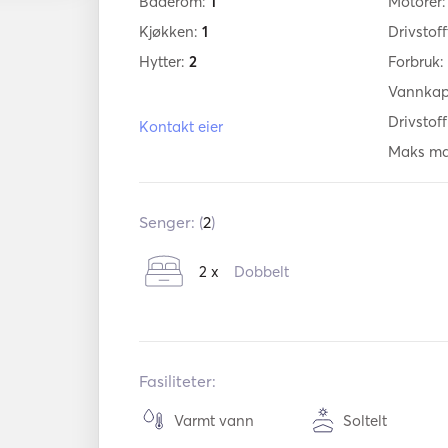
Baderom:
1
Motorer
Kjøkken:
1
Drivstof
Hytter:
2
Forbruk:
Vannkap
Drivstof
Kontakt eier
Maks mar
Senger: (
2
)
2 x
Dobbelt
Fasiliteter:
Varmt vann
Soltelt