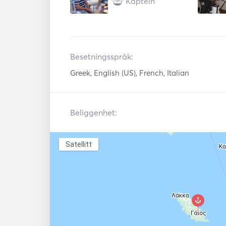
Kaptein
Elektriske vinsjer
Fish Finder
Besetningsspråk:
Greek, English (US), French, Italian
Beliggenhet:
Satellitt