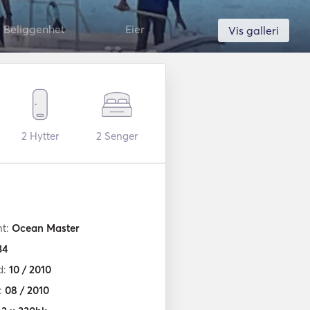
Beliggenhet
Eier
Vis galleri
2
Hytter
2
Senger
nt:
Ocean Master
34
d:
10 / 2010
n:
08 / 2010