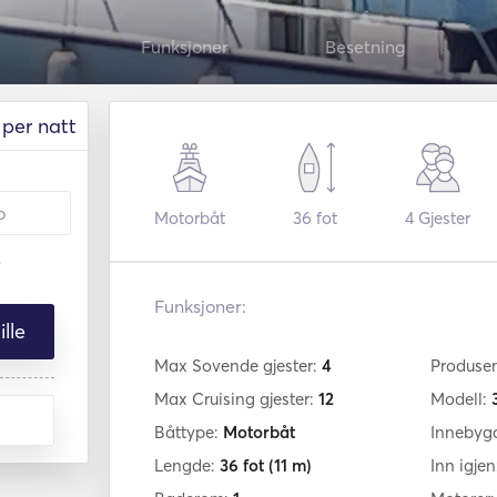
Funksjoner
Besetning
per natt
Motorbåt
36 fot
4
Gjester
Funksjoner:
lle
Max Sovende gjester:
4
Produse
Max Cruising gjester:
12
Modell:
Båttype:
Motorbåt
Innebyg
Lengde:
36 fot
(11 m)
Inn igje