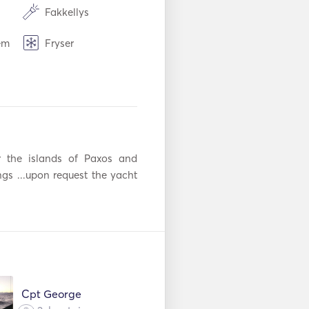
Fakkellys
em
Fryser
/
Kaffetrakter
WiFi
r
Dykkerutstyr
r the islands of Paxos and 
AIS / NAVTEX
gs ...upon request the yacht 
Baugpropell
Veiledninger og
kart
r
Radar
Cpt George
or
VHF