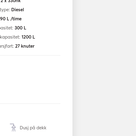
:
2 x 330hk
ftype:
Diesel
90
L /time
asitet:
300
L
fkapasitet:
1200
L
sjfart:
27
knuter
Dusj på dekk