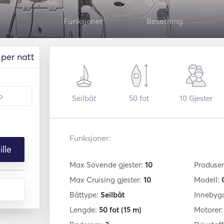
Funksjoner
Besetning
per natt
Seilbåt
50 fot
10
Gjester
Funksjoner:
lle
Max Sovende gjester:
10
Produse
Max Cruising gjester:
10
Modell:
Båttype:
Seilbåt
Innebyg
Lengde:
50 fot
(15 m)
Motorer