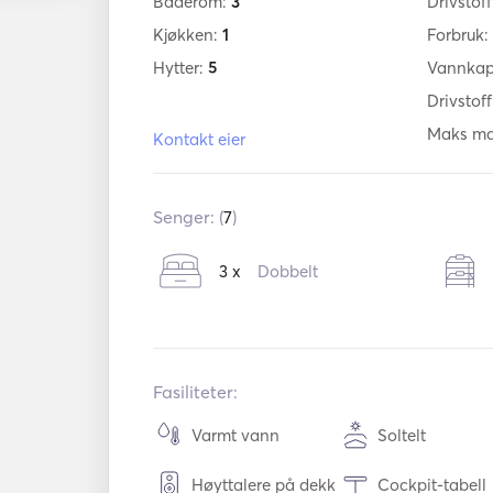
Baderom:
3
Drivstof
Kjøkken:
1
Forbruk:
Hytter:
5
Vannkap
Drivstof
Maks mar
Kontakt eier
Senger: (
7
)
3 x
Dobbelt
Fasiliteter:
Varmt vann
Soltelt
Høyttalere på dekk
Cockpit-tabell