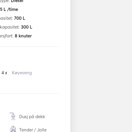
ftype:
Diesel
5
L /time
asitet:
700
L
fkapasitet:
300
L
sjfart:
8
knuter
4 x
Køyeseng
Dusj på dekk
Tender / Jolle