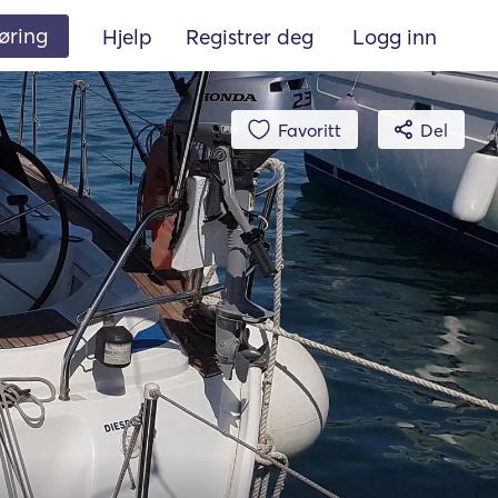
øring
Hjelp
Registrer deg
Logg inn
Favoritt
Del