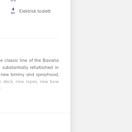
Elektrisk toalett
Bestikk / glass /
servise
Aux-tilkobling
adio
Solcellepaneler
 classic line of the Bavaria 
substantially refurbished in 
, new biminy and sprayhood, 
ak deck, new ropes, new bow 
s.