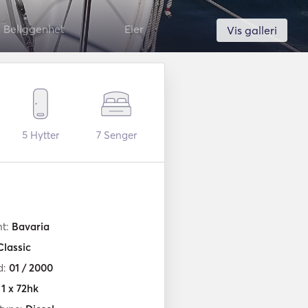
Beliggenhet
Eier
Vis galleri
5
Hytter
7
Senger
nt:
Bavaria
Classic
d:
01 / 2000
:
1 x 72hk