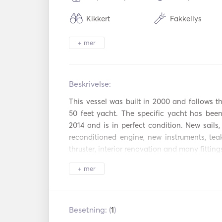
Kikkert
Fakkellys
Kjøleskap
Ovn
+ mer
Kokeplater
TV
Beskrivelse:   
Mp3-spiller / r
USB-tilkobling
/ CD
This vessel was built in 2000 and follows the
50 feet yacht. The specific yacht has been 
2014 and is in perfect condition. New sails
reconditioned engine, new instruments, te
thruster, interior renovation and many fitting
+ mer
Besetning: (
1
)