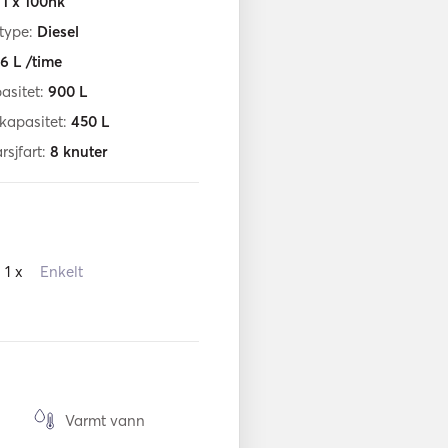
:
1 x 100hk
ftype:
Diesel
6
L /time
asitet:
900
L
fkapasitet:
450
L
sjfart:
8
knuter
1 x
Enkelt
Varmt vann