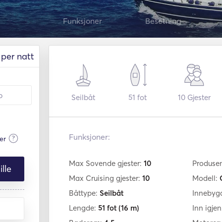
Funksjoner
Besetning
per natt
Seilbåt
51 fot
10
Gjester
Funksjoner:
?
er
Max Sovende gjester:
10
Produse
lle
Max Cruising gjester:
10
Modell:
Båttype:
Seilbåt
Innebyg
Lengde:
51 fot
(16 m)
Inn igje