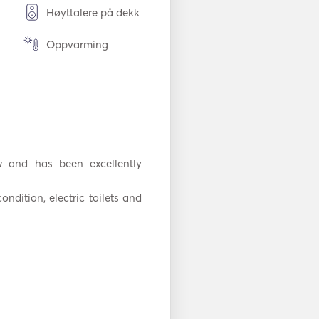
Høyttalere på dekk
Oppvarming
Elektrisk toalett
Bestikk / glass /
servise
TV
and has been excellently 
adio
DVD-spiller
ndition, electric toilets and 
Autopilot
stem